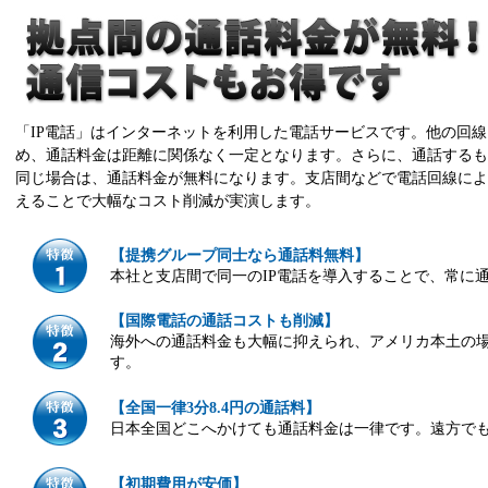
「IP電話」はインターネットを利用した電話サービスです。他の回
め、通話料金は距離に関係なく一定となります。さらに、通話するも
同じ場合は、通話料金が無料になります。支店間などで電話回線によ
えることで大幅なコスト削減が実演します。
【提携グループ同士なら通話料無料】
本社と支店間で同一のIP電話を導入することで、常に
【国際電話の通話コストも削減】
海外への通話料金も大幅に抑えられ、アメリカ本土の場
す。
【全国一律3分8.4円の通話料】
日本全国どこへかけても通話料金は一律です。遠方で
【初期費用が安価】