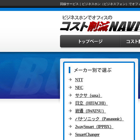
回線サービス｜ビジネスホン（ビジネスフォン）でオフ
NTT
NEC
サクサ（saxa）
日立（HITACHI）
岩通（IWATSU）
パナソニック（Panasonic）
2waySmart（IPPBX）
SmartChanger